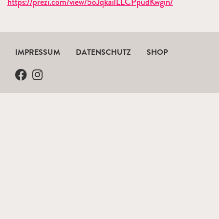
https://prezi.com/view/5oJqkailLLCPpudKwgin/
IMPRESSUM
DATENSCHUTZ
SHOP
Facebook Kinderfreunde Österreich
Instagram Kinderfreunde Österreich